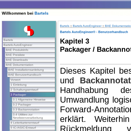
Willkommen bei
Bartels
Bartels
::
Bartels AutoEngineer
::
BAE Dokumentatio
Bartels AutoEngineer® - Benutzerhandbuch
Kapitel 3
Bartels
Bartels AutoEngineer
Packager / Backanno
BAE Produktinfo
BAE Preisliste
BAE Downloads
BAE Dokumentation
Dieses Kapitel be
BAE Installationsanleitung
BAE Benutzerhandbuch
und
Backannotat
Vorwort
1 Einleitung
Handhabung 
2 Schaltungsentwurf
3 Packager
Umwandlung logisch
3.1 Allgemeine Hinweise
3.2 Packager
Forward-Annotat
3.3 Backannotation
3.4 Utilities zur
erklärt. Weiter
Netzlistenverarbeitung
4 Leiterkartenentwurf
Rückmeldung 
5 IC-/ASIC-Entwurf