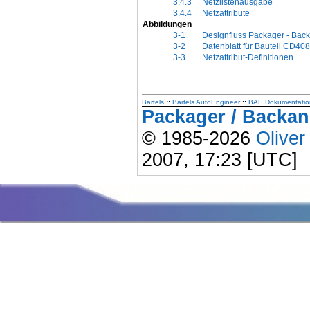
3.4.3
Netzlistenausgabe
3.4.4
Netzattribute
Abbildungen
3-1
Designfluss Packager - Bac
3-2
Datenblatt für Bauteil CD408
3-3
Netzattribut-Definitionen
Bartels
::
Bartels AutoEngineer
::
BAE Dokumentatio
Packager / Backan
© 1985-2026
Oliver
2007, 17:23 [UTC]