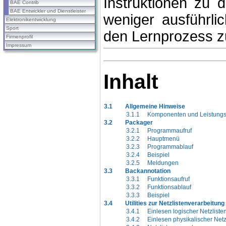
Instruktionen zu
BAE Contrib
BAE Entwickler und Dienstleister
weniger ausführl
Elektronikentwicklung
Sport
den Lernprozess z
Firmenprofil
Impressum
Inhalt
3.1
Allgemeine Hinweise
3.1.1
Komponenten und Leistung
3.2
Packager
3.2.1
Programmaufruf
3.2.2
Hauptmenü
3.2.3
Programmablauf
3.2.4
Beispiel
3.2.5
Meldungen
3.3
Backannotation
3.3.1
Funktionsaufruf
3.3.2
Funktionsablauf
3.3.3
Beispiel
3.4
Utilities zur Netzlistenverarbeitung
3.4.1
Einlesen logischer Netzliste
3.4.2
Einlesen physikalischer Netz