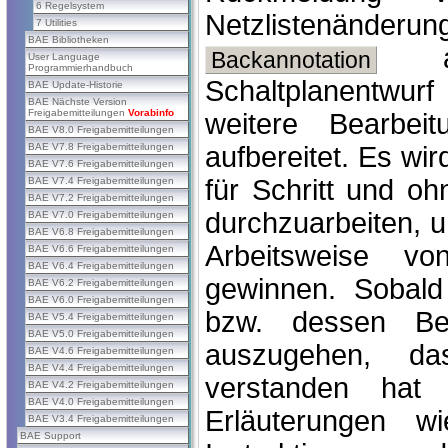
6 Regelsystem
Netzlistenänderu
7 Utilities
BAE Bibliotheken
auf
Backannotation
User Language
Programmierhandbuch
Schaltplanentwur
BAE Update-Historie
BAE Nächste Version
Freigabemitteilungen
Vorabinfo
weitere Bearbei
BAE V8.0 Freigabemitteilungen
BAE V7.8 Freigabemitteilungen
aufbereitet. Es wir
BAE V7.6 Freigabemitteilungen
für Schritt und o
BAE V7.4 Freigabemitteilungen
BAE V7.2 Freigabemitteilungen
durchzuarbeiten, u
BAE V7.0 Freigabemitteilungen
BAE V6.8 Freigabemitteilungen
Arbeitsweise 
BAE V6.6 Freigabemitteilungen
BAE V6.4 Freigabemitteilungen
gewinnen. Sobal
BAE V6.2 Freigabemitteilungen
BAE V6.0 Freigabemitteilungen
bzw. dessen Ben
BAE V5.4 Freigabemitteilungen
BAE V5.0 Freigabemitteilungen
auszugehen, d
BAE V4.6 Freigabemitteilungen
BAE V4.4 Freigabemitteilungen
verstanden ha
BAE V4.2 Freigabemitteilungen
BAE V4.0 Freigabemitteilungen
Erläuterungen w
BAE V3.4 Freigabemitteilungen
BAE Support