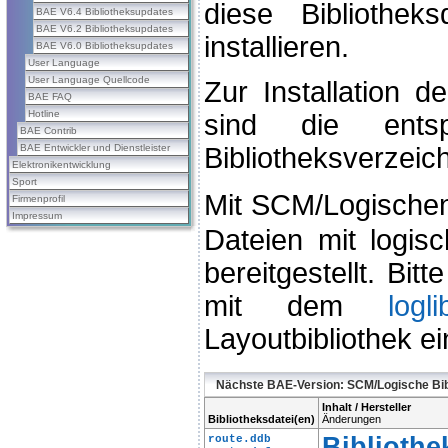
diese Bibliothek
BAE V6.4 Bibliotheksupdates
BAE V6.2 Bibliotheksupdates
installieren.
BAE V6.0 Bibliotheksupdates
User Language
User Language Quellcode
Zur Installation d
BAE FAQ
Hotline
sind die ents
BAE Contrib
BAE Entwickler und Dienstleister
Bibliotheksverzeich
Elektronikentwicklung
Sport
Mit SCM/Logischen
Firmenprofil
Impressum
Dateien mit logisc
bereitgestellt. Bit
mit dem
logli
Layoutbibliothek ei
Nächste BAE-Version: SCM/Logische Bib
Inhalt / Hersteller
Bibliotheksdatei(en)
Änderungen
Biblioth
route.ddb