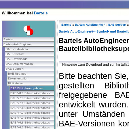
Willkommen bei
Bartels
Bartels
::
Bartels AutoEngineer
::
BAE Support
::
Bartels AutoEngineer® - Symbol- und Bauteil
Bartels AutoEnginee
Bartels
Bartels AutoEngineer
Bauteilbibliotheksup
BAE Produktinfo
BAE Preisliste
BAE Downloads
BAE Dokumentation
Hinweise zum Download und zur Installat
BAE Support
Bitte beachten Sie
BAE Updates
Dokumentation
gestellten Biblio
Bibliotheken
BAE Bibliotheksupdates
freigegebene BA
BAE V8.0 Bibliotheksupdates
BAE V7.8 Bibliotheksupdates
entwickelt wurden.
BAE V7.6 Bibliotheksupdates
BAE V7.4 Bibliotheksupdates
unter Umständen D
BAE V7.2 Bibliotheksupdates
BAE V7.0 Bibliotheksupdates
BAE-Versionen kom
BAE V6.8 Bibliotheksupdates
BAE V6.6 Bibliotheksupdates