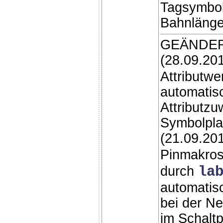
Tagsymbol
Bahnlänge
GEÄNDER
(28.09.20
Attributwe
automatis
Attributzu
Symbolpla
(21.09.20
Pinmakro
durch
la
automatis
bei der N
im Schaltp