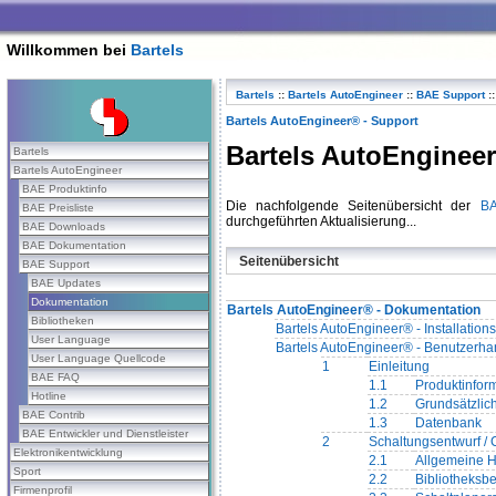
Willkommen bei
Bartels
Bartels
::
Bartels AutoEngineer
::
BAE Support
::
Bartels AutoEngineer® - Support
Bartels AutoEnginee
Bartels
Bartels AutoEngineer
BAE Produktinfo
Die nachfolgende Seitenübersicht der
BA
BAE Preisliste
durchgeführten Aktualisierung...
BAE Downloads
BAE Dokumentation
Seitenübersicht
BAE Support
BAE Updates
Dokumentation
Bartels AutoEngineer® - Dokumentation
Bibliotheken
Bartels AutoEngineer® - Installation
User Language
Bartels AutoEngineer® - Benutzerh
User Language Quellcode
1
Einleitung
BAE FAQ
1.1
Produktinfor
Hotline
1.2
Grundsätzlic
BAE Contrib
1.3
Datenbank
BAE Entwickler und Dienstleister
2
Schaltungsentwurf /
Elektronikentwicklung
2.1
Allgemeine 
Sport
2.2
Bibliotheksb
Firmenprofil