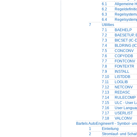
6.1
Allgemeine 
6.2
Regeldefiniti
6.3
Regelsyste
6.4
Regelsystem
7
Utilities
7.1
BAEHELP
7.2
BAESETUP, 
7.3
BICSET (IC-D
7.4
BLDRING (IC
7.5
CONCONV
7.6
COPYDDB
7.7
FONTCONV
7.8
FONTEXTR
7.9
INSTALL
7.10
LISTDDB
7.11
LOGLIB
7.12
NETCONV
7.13
REDASC
7.14
RULECOMP
7.15
ULC - User 
7.16
User Languag
7.17
USERLIST
7.18
VALCONV
Bartels AutoEngineer® - Symbol- und
1
Einleitung
2
Stromlauf- und Schal