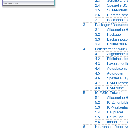
2.3
Schaltplaners
Impressum
2.4
Spezielle SC
2.5
SCM-Plotau
2.6
Hierarchisch
2.7
Backannotati
3
Packager / Backanno
3.1
Allgemeine 
3.2
Packager
3.3
Backannotati
3.4
Utilities zur 
4
Leiterkartenentwurf 
4.1
Allgemeine 
4.2
Bibliotheksb
4.3
Layouterstel
4.4
Autoplaceme
4.5
Autorouter
4.6
Spezielle La
4.7
CAM-Prozess
4.8
CAM-View
5
IC-/ASIC-Entwurf
5.1
Allgemeine 
5.2
IC-Zellenbibl
5.3
IC-Maskenla
5.4
Cellplacer
5.5
Cellrouter
5.6
Import und E
6
Neuronales Regelsy