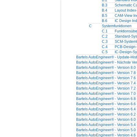
B.2
Standard Ind
B.3
Schematic Ca
B.4
Layout Index
B.5
CAM-View In
B.6
IC Design In
C
Systemfunktionen
C.1
Funktionsübe
C.2
Standard-Sys
C.3
SCM-Systemf
C.4
PCB-Design-
C.5
IC-Design-Sy
Bartels AutoEngineer® - Update-Hist
Bartels AutoEngineer® - Nächste Ver
Bartels AutoEngineer® - Version 8.0
Bartels AutoEngineer® - Version 7.8
Bartels AutoEngineer® - Version 7.6
Bartels AutoEngineer® - Version 7.4
Bartels AutoEngineer® - Version 7.2
Bartels AutoEngineer® - Version 7.0
Bartels AutoEngineer® - Version 6.8
Bartels AutoEngineer® - Version 6.6
Bartels AutoEngineer® - Version 6.4
Bartels AutoEngineer® - Version 6.2
Bartels AutoEngineer® - Version 6.0
Bartels AutoEngineer® - Version 5.4
Bartels AutoEngineer® - Version 5.0
Bartels AutoEngineer® - Version 4.6