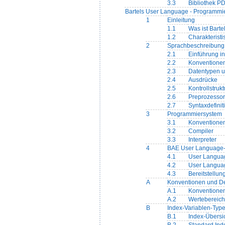
3.3
Bibliothek P
Bartels User Language - Programm
1
Einleitung
1.1
Was ist Bart
1.2
Charakterist
2
Sprachbeschreibung
2.1
Einführung i
2.2
Konventione
2.3
Datentypen u
2.4
Ausdrücke
2.5
Kontrollstruk
2.6
Preprozesso
2.7
Syntaxdefinit
3
Programmiersystem
3.1
Konventione
3.2
Compiler
3.3
Interpreter
4
BAE User Language
4.1
User Languag
4.2
User Langu
4.3
Bereitstellu
A
Konventionen und De
A.1
Konventione
A.2
Wertebereich
B
Index-Variablen-Typ
B.1
Index-Übersi