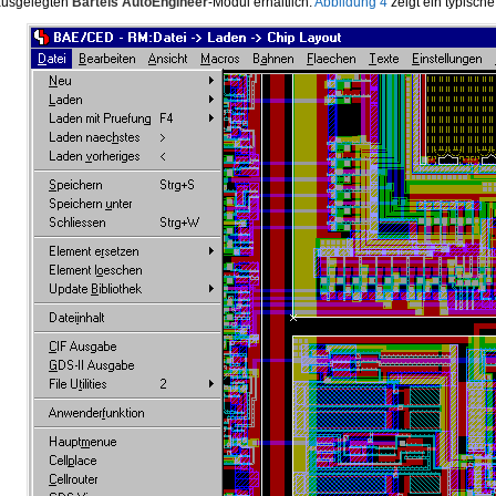
 ausgelegten
Bartels AutoEngineer
-Modul erhältlich.
Abbildung 4
zeigt ein typisch