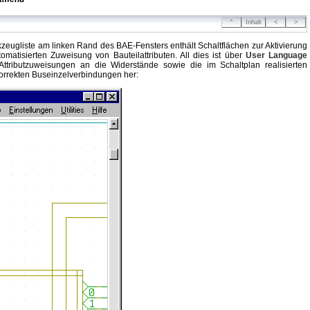
^
Inhalt
<
>
kzeugliste am linken Rand des BAE-Fensters enthält Schaltflächen zur Aktivierung
matisierten Zuweisung von Bauteilattributen. All dies ist über
User Language
ttributzuweisungen an die Widerstände sowie die im Schaltplan realisierten
korrekten Buseinzelverbindungen her: