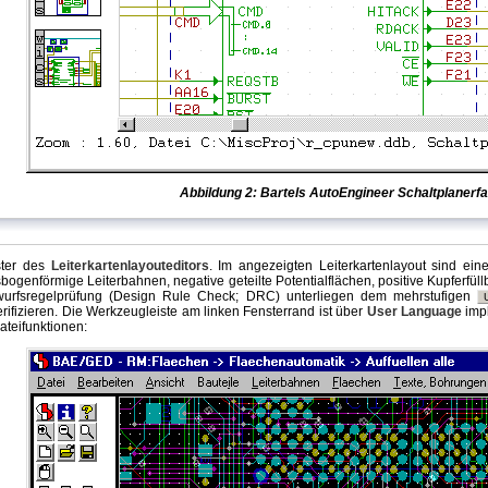
Abbildung 2: Bartels AutoEngineer Schaltplanerf
ster des
Leiterkartenlayouteditors
. Im angezeigten Leiterkartenlayout sind e
sbogenförmige Leiterbahnen, negative geteilte Potentialflächen, positive Kupferfü
twurfsregelprüfung (Design Rule Check; DRC) unterliegen dem mehrstufigen
verifizieren. Die Werkzeugleiste am linken Fensterrand ist über
User Language
impl
ateifunktionen: