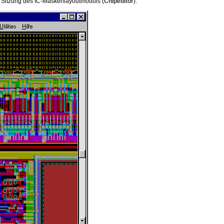
e Sitzung des IC-Maskenlayoutmoduls (
Chipeditor
).