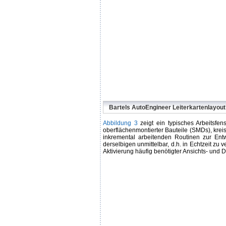
Bartels AutoEngineer Leiterkartenlayout
Abbildung 3
zeigt ein typisches Arbeitsfen
oberflächenmontierter Bauteile (SMDs), krei
inkremental arbeitenden Routinen zur En
derselbigen unmittelbar, d.h. in Echtzeit zu 
Aktivierung häufig benötigter Ansichts- und D