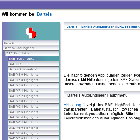
Willkommen bei
Bartels
Bartels
::
Bartels AutoEngineer
::
BAE Produktin
Bartels
Bartels AutoEngineer
BAE Produktinfo
BAE Screenshots
BAE DDB
Bartels Autorouter®
BAE V8.0 Highlights
Die nachfolgenden Abbildungen zeigen typ
identisch. Mit Hilfe der mit jedem BAE-Syste
BAE V7.8 Highlights
unsere Anwender dahingehend, die Menüs an 
BAE V7.6 Highlights
BAE V7.4 Highlights
Bartels AutoEngineer Hauptmenü
BAE V7.2 Highlights
BAE V7.0 Highlights
Abbildung 1
zeigt das
BAE HighEnd
Haup
BAE V6.8 Highlights
transparenten Datenaustausch zwische
BAE V6.6 Highlights
Leiterkartenlayouteditor
) möglich. Bitte b
BAE V6.4 Highlights
Layoutsystemen des
AutoEngineer
. Das ang
BAE V6.2 Highlights
BAE V6.0 Highlights
BAE V5.4 Highlights
BAE V5.0 Highlights