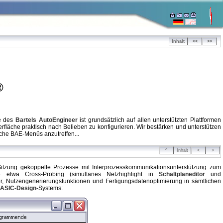
Inhalt
<<
>>
®
he des
Bartels AutoEngineer
ist grundsätzlich auf allen unterstützten Plattformen
rfläche praktisch nach Belieben zu konfigurieren. Wir bestärken und unterstützen
che BAE-Menüs anzutreffen...
^
Inhalt
<
>
 Sitzung gekoppelte Prozesse mit Interprozesskommunikationsunterstützung zum
 etwa Cross-Probing (simultanes Netzhighlight in
Schaltplaneditor
und
r, Nutzengenerierungsfunktionen und Fertigungsdatenoptimierung in sämtlichen
/ASIC-Design
-Systems: