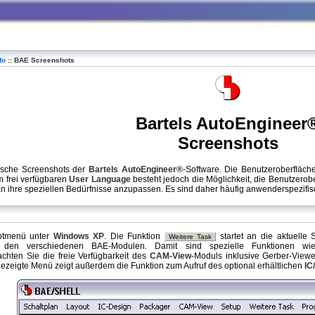
fo
::
BAE Screenshots
Bartels AutoEngineer
Screenshots
ische Screenshots der
Bartels AutoEngineer®
-Software. Die Benutzeroberfläc
m frei verfügbaren
User Language
besteht jedoch die Möglichkeit, die Benutzerobe
ihre speziellen Bedürfnisse anzupassen. Es sind daher häufig anwenderspezifis
tmenü unter
Windows XP
. Die Funktion
startet an die aktuelle
Weitere Task
n den verschiedenen BAE-Modulen. Damit sind spezielle Funktionen wie
eachten Sie die freie Verfügbarkeit des
CAM-View
-Moduls inklusive Gerber-Viewe
ezeigte Menü zeigt außerdem die Funktion zum Aufruf des optional erhältlichen
IC