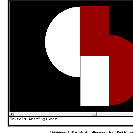
Abbildung 1: Bartels AutoEngineer HighEnd Hau