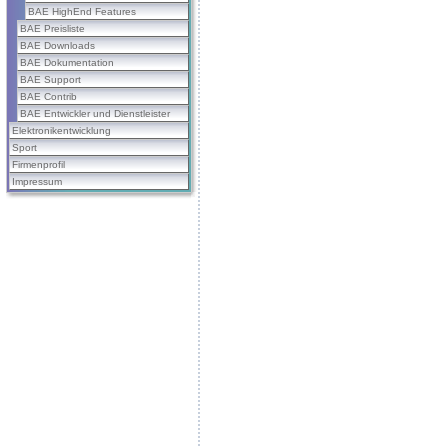
BAE HighEnd Features
BAE Preisliste
BAE Downloads
BAE Dokumentation
BAE Support
BAE Contrib
BAE Entwickler und Dienstleister
Elektronikentwicklung
Sport
Firmenprofil
Impressum