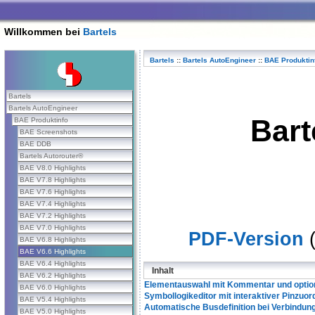
Willkommen bei
Bartels
Bartels
::
Bartels AutoEngineer
::
BAE Produktin
Bartels
Bartels AutoEngineer
Bart
BAE Produktinfo
BAE Screenshots
BAE DDB
Bartels Autorouter®
BAE V8.0 Highlights
BAE V7.8 Highlights
BAE V7.6 Highlights
BAE V7.4 Highlights
BAE V7.2 Highlights
BAE V7.0 Highlights
PDF-Version
(
BAE V6.8 Highlights
BAE V6.6 Highlights
BAE V6.4 Highlights
Inhalt
BAE V6.2 Highlights
Elementauswahl mit Kommentar und optio
BAE V6.0 Highlights
Symbollogikeditor mit interaktiver Pinzuo
BAE V5.4 Highlights
Automatische Busdefinition bei Verbindu
BAE V5.0 Highlights