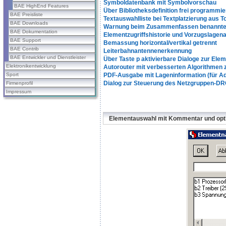
Symboldatenbank mit Symbolvorschau
BAE HighEnd Features
Über Bibliotheksdefinition frei program
BAE Preisliste
Textauswahlliste bei Textplatzierung aus T
BAE Downloads
Warnung beim Zusammenfassen benannter
BAE Dokumentation
Elementzugriffshistorie und Vorzugslagena
BAE Support
Bemassung horizontal/vertikal getrennt
BAE Contrib
Leiterbahnantennenerkennung
BAE Entwickler und Dienstleister
Über Taste p aktivierbare Dialoge zur Ele
Elektronikentwicklung
Autorouter mit verbesserten Algorithmen
Sport
PDF-Ausgabe mit Lageninformation (für A
Dialog zur Steuerung des Netzgruppen-D
Firmenprofil
Impressum
Elementauswahl mit Kommentar und opt